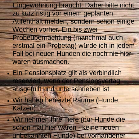
Eingewöhnung braucht. Daher bitte nicht
zu kurzfristig vor einem geplanten
Aufenthalt melden, sondern schon einige
Wochen vorher. Ein bis zwei
Probeübernachtung (manchmal auch
erstmal ein Probetag) würde ich in jedem
Fall bei neuen Hunden die noch nie hier
waren ausmachen.
Ein Pensionsplatz gilt als verbindlich
reserviert, wenn der Pensionsvertag
ausgefüllt und unterschrieben ist.
Wir haben beheizte Räume (Hunde,
Katzen).
Wir nehmen Ihre Tiere (nur Hunde die
schon mal hier waren - keine neuen
unbekannten Hunde) bei vorhandener