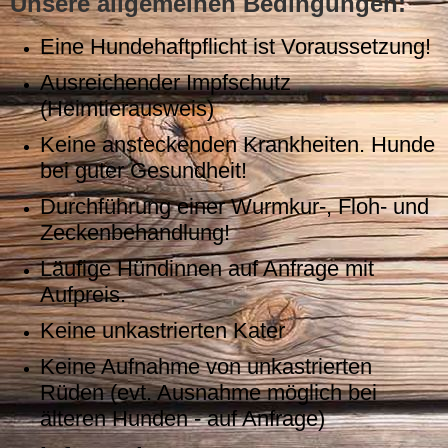
Unsere allgemeinen Bedingungen:
Eine Hundehaftpflicht ist Voraussetzung!
Ausreichender Impfschutz
(Heimtierausweis)
Keine ansteckenden Krankheiten. Hunde
bei guter Gesundheit!
Durchführung einer Wurmkur-, Floh- und
Zeckenbehandlung!
Läufige Hündinnen auf Anfrage mit
Aufpreis.
Keine unkastrierten Kater
Keine Aufnahme von unkastrierten
Rüden (evt. Ausnahme möglich bei
älteren Hunden - auf Anfrage)