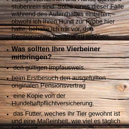
stubenrein sind: Sollte eines dieser Fälle
während des Aufenthaltes eintreten,
obwohl ich Ihren Hund zur Probe hier
hatte, behalte ich mir vor, den
Pensionspreis um 30% zu erhöhen.
Was sollten Ihre Vierbeiner
mitbringen?
den gültigen Impfausweis.
beim Erstbesuch den ausgefüllten
originalen Pensionsvertrag
eine Kopie von der
Hundehaftpflichtversicherung.
das Futter, weches Ihr Tier gewohnt ist
und eine Maßeinheit, wie viel es täglich
bekommt.