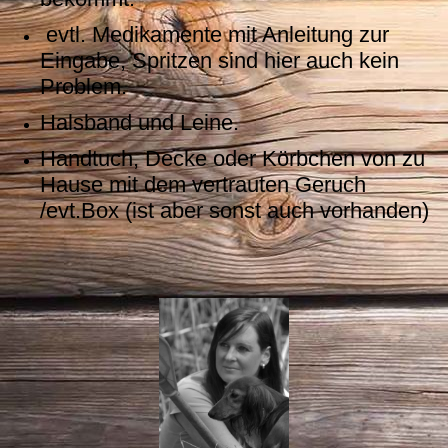
evtl. Medikamente mit Anleitung zur
Eingabe, Spritzen sind hier auch kein
Problem.
Halsband und Leine.
Handtuch, Decke oder Körbchen von zu
Hause mit dem vertrauten Geruch
/evt.Box (ist aber sonst auch vorhanden)