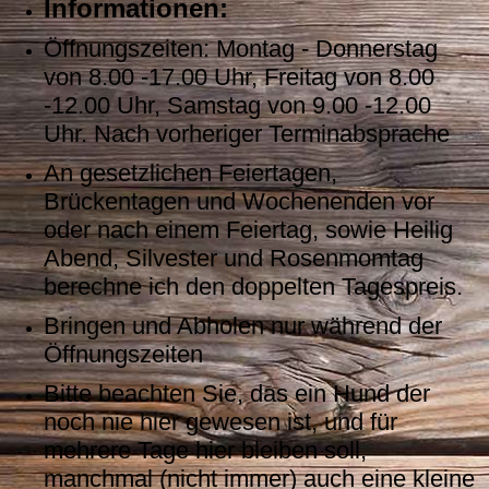
Informationen:
Öffnungszeiten: Montag - Donnerstag
von 8.00 -17.00 Uhr, Freitag von 8.00
-12.00 Uhr, Samstag von 9.00 -12.00
Uhr. Nach vorheriger Terminabsprache
An gesetzlichen Feiertagen,
Brückentagen und Wochenenden vor
oder nach einem Feiertag, sowie Heilig
Abend, Silvester und Rosenmomtag
berechne ich den doppelten Tagespreis.
Bringen und Abholen nur während der
Öffnungszeiten
Bitte beachten Sie, das ein Hund der
noch nie hier gewesen ist, und für
mehrere Tage hier bleiben soll,
manchmal (nicht immer) auch eine kleine