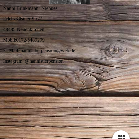
Nanni Brinkmann- Niehues
Erich-Kästner Str.41
48485 Neuenkirchen
Mobil:0172/5489299
E- Mail: nannis-tierpension@web.de
Instagram: @nannistierpension