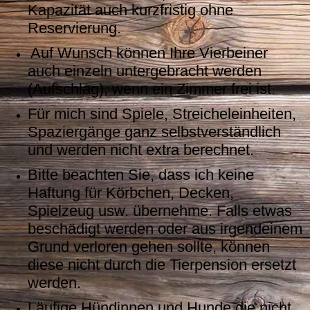
Kapazität auch kurzfristig ohne
Reservierung.
Auf Wunsch können Ihre Vierbeiner
auch einzeln untergebracht werden
(Aufschlag), wenn ein Zimmer frei ist.
Für mich sind Spiele, Streicheleinheiten,
Spaziergänge ganz selbstverständlich
und werden nicht extra berechnet.
Bitte beachten Sie, dass ich keine
Haftung für Körbchen, Decken,
Spielzeug usw. übernehme. Falls etwas
beschädigt werden oder aus irgendeinem
Grund verloren gehen sollte, können
diese nicht durch die Tierpension ersetzt
werden.
Läufige Hündinnen und Hunde die nicht